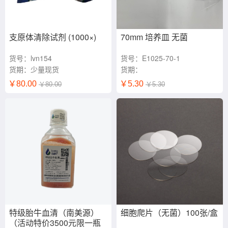
支原体清除试剂 (1000×)
70mm 培养皿 无菌
货号：lvn154
货号：E1025-70-1
货期：少量现货
货期：
￥80.00
￥5.30
￥80.00
￥5.30
特级胎牛血清（南美源）
细胞爬片（无菌）100张/盒
（活动特价3500元限一瓶