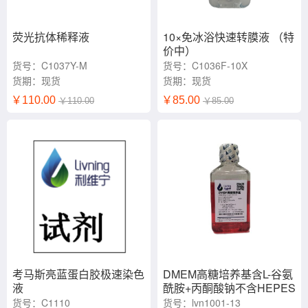
荧光抗体稀释液
10×免冰浴快速转膜液 （特
价中）
货号：C1037Y-M
货号：C1036F-10X
货期：现货
货期：现货
￥110.00
￥85.00
￥110.00
￥85.00
考马斯亮蓝蛋白胶极速染色
DMEM高糖培养基含L-谷氨
液
酰胺+丙酮酸钠不含HEPES
培养基
货号：C1110
货号：lvn1001-13