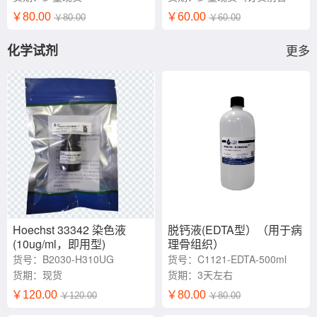
询）
￥80.00
￥60.00
￥80.00
￥60.00
化学试剂
更多
Hoechst 33342 染色液
脱钙液(EDTA型）（用于病
(10ug/ml，即用型)
理骨组织）
货号：B2030-H310UG
货号：C1121-EDTA-500ml
货期：现货
货期：3天左右
￥120.00
￥80.00
￥120.00
￥80.00