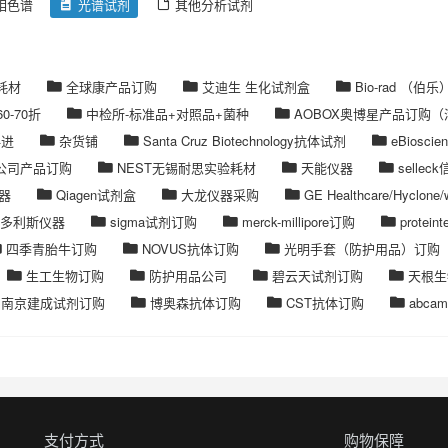
相色谱
光谱试剂
其他分析试剂
n耗材
全球康产品订购
艾迪生 生化试剂盒
Bio-rad （伯乐
60-70折
中检所-标准品+对照品+菌种
AOBOX奥博星产品订购（满
科进
杂货铺
Santa Cruz Biotechnology抗体试剂
eBiosc
rch公司产品订购
NEST无锡耐思实验耗材
天能仪器
selle
器
Qiagen试剂盒
大龙仪器采购
GE Healthcare/Hyclon
多利斯仪器
sigma试剂订购
merck-millipore订购
protei
四季青胎牛订购
NOVUS抗体订购
光明手套（防护用品）订购
生工生物订购
防护用品公司
碧云天试剂订购
天根生
南京建成试剂订购
博奥森抗体订购
CST抗体订购
abcam
支付方式
购物保障