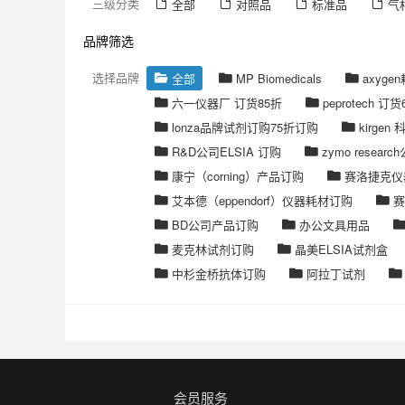
三级分类
全部
对照品
标准品
气
品牌筛选
选择品牌
全部
MP Biomedicals
axyge
六一仪器厂 订货85折
peprotech 订货
lonza品牌试剂订购75折订购
kirgen 
R&D公司ELSIA 订购
zymo resea
康宁（corning）产品订购
赛洛捷克仪
艾本德（eppendorf）仪器耗材订购
赛
BD公司产品订购
办公文具用品
麦克林试剂订购
晶美ELSIA试剂盒
中杉金桥抗体订购
阿拉丁试剂
会员服务