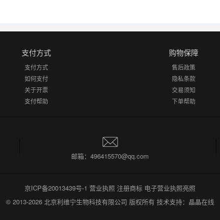
支付方式
购物保障
支付方式
售后政策
如何支付
隐私条款
关于开票
交易须知
支付帮助
下单帮助
邮箱：496415570@qq.com
京ICP备20013439号-1
营业执照
注册商标
电子营业执照亮照
© 2013-2026
北京利维宁生物科技有限公司
版权所有 技术支持：
晶晶在线