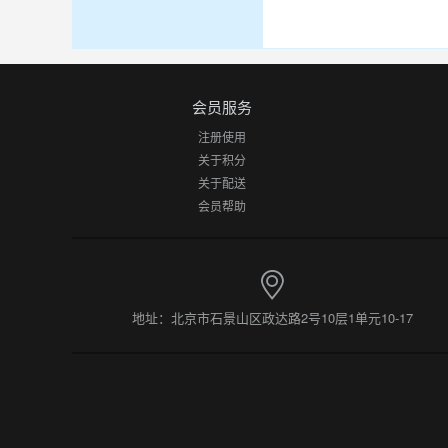
会员服务
注册使用
关于积分
关于配送
会员帮助
地址：北京市石景山区政达路2号10层1单元10-17