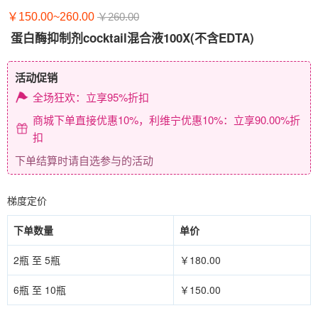
￥150.00~260.00
￥260.00
蛋白酶抑制剂cocktail混合液100X(不含EDTA)
活动促销
全场狂欢：立享95%折扣
商城下单直接优惠10%，利维宁优惠10%：立享90.00%折
扣
下单结算时请自选参与的活动
梯度定价
下单数量
单价
2瓶 至 5瓶
￥180.00
6瓶 至 10瓶
￥150.00