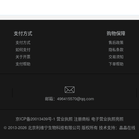
支付方式
购物保障
支付方式
售后政策
如何支付
隐私条款
关于开票
交易须知
支付帮助
下单帮助
邮箱：496415570@qq.com
京ICP备20013439号-1
营业执照
注册商标
电子营业执照亮照
© 2013-2026
北京利维宁生物科技有限公司
版权所有 技术支持：
晶晶在线