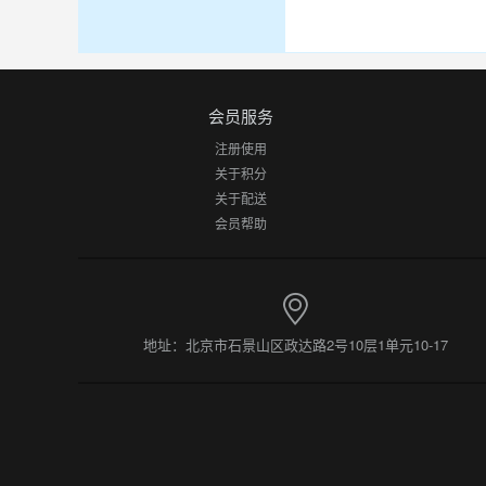
会员服务
注册使用
关于积分
关于配送
会员帮助
地址：北京市石景山区政达路2号10层1单元10-17