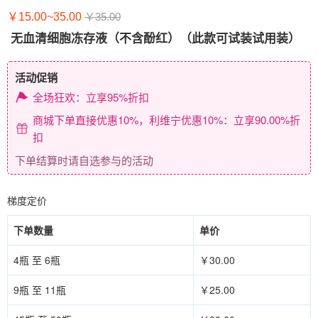
￥15.00~35.00
￥35.00
无血清细胞冻存液（不含酚红）（此款可试装试用装）
活动促销
全场狂欢：立享95%折扣
商城下单直接优惠10%，利维宁优惠10%：立享90.00%折
扣
下单结算时请自选参与的活动
梯度定价
下单数量
单价
4瓶 至 6瓶
￥30.00
9瓶 至 11瓶
￥25.00