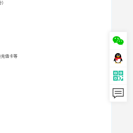
分）
换充值卡等