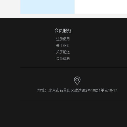
会员服务
注册使用
关于积分
关于配送
会员帮助
地址：北京市石景山区政达路2号10层1单元10-17