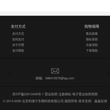
支付方式
购物保障
支付方式
售后政策
如何支付
隐私条款
关于开票
交易须知
支付帮助
下单帮助
邮箱：496415570@qq.com
京ICP备20013439号-1
营业执照
注册商标
电子营业执照亮照
© 2013-2026
北京利维宁生物科技有限公司
版权所有 技术支持：
晶晶在线