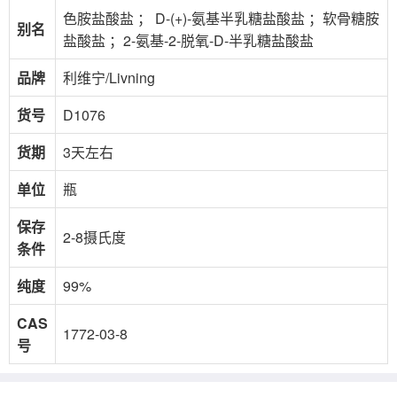
色胺盐酸盐 ； D-(+)-氨基半乳糖盐酸盐 ；软骨糖胺
别名
盐酸盐 ；2-氨基-2-脱氧-D-半乳糖盐酸盐
品牌
利维宁/Livning
货号
D1076
货期
3天左右
单位
瓶
保存
2-8摄氏度
条件
纯度
99%
CAS
1772-03-8
号