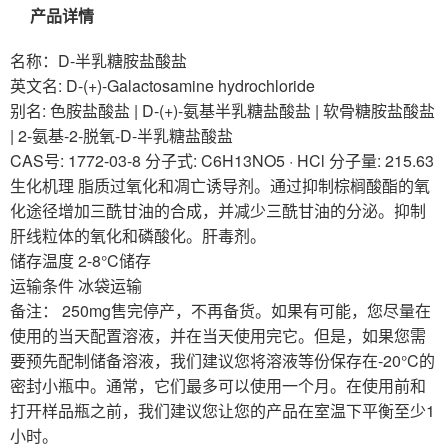
产品详情
名称：D-半乳糖胺盐酸盐
英文名: D-(+)-Galactosamine hydrochloride
别名: 色胺盐酸盐 | D-(+)-氨基半乳糖盐酸盐 | 软骨糖胺盐酸盐
| 2-氨基-2-脱氧-D-半乳糖盐酸盐
CAS号: 1772-03-8 分子式: C6H13NO5 · HCl 分子量: 215.63
生化机理 脂质过氧化和凋亡诱导剂。通过抑制棕榈酸酯的氧
化途径增加三酰甘油的合成，并减少三酰甘油的分泌。抑制
肝线粒体的氧化和磷酸化。肝毒剂。
储存温度 2-8°C储存
运输条件 冰袋运输
备注： 250mg售完停产，不再备货。如果有可能，您尽量在
使用的当天配置溶液，并在当天使用完它。但是，如果您需
要预先配制储备溶液，我们建议您将溶液等份保存在-20°C的
密封小瓶中。通常，它们最多可以使用一个月。在使用前和
打开样品瓶之前，我们建议您让您的产品在室温下平衡至少1
小时。