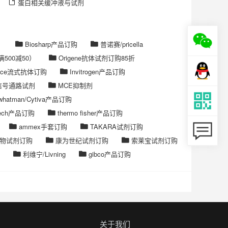
蛋白相关缓冲液与试剂
）
Biosharp产品订购
普诺赛/pricella
500减50）
Origene抗体试剂订购85折
ience流式抗体订购
Invitrogen产品订购
ck信号通路试剂
MCE抑制剂
e/whatman/Cytiva产品订购
ntech产品订购
thermo fisher产品订购
ammex手套订购
TAKARA试剂订购
物试剂订购
康为世纪试剂订购
索莱宝试剂订购
利维宁/Livning
gibco产品订购
关于我们