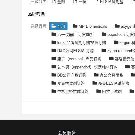
三级分类
全部
一抗
ELSIA试剂盒
品牌筛选
选择品牌
全部
MP Biomedicals
axyge
六一仪器厂 订货85折
peprotech 订货
lonza品牌试剂订购75折订购
kirgen 
R&D公司ELSIA 订购
zymo resea
康宁（corning）产品订购
赛洛捷克仪
艾本德（eppendorf）仪器耗材订购
赛
BD公司产品订购
办公文具用品
麦克林试剂订购
晶美ELSIA试剂盒
中杉金桥抗体订购
阿拉丁试剂
会员服务