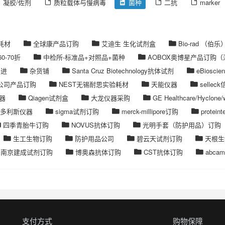
凝胶/佐剂
质粒载体与慢病毒
菌种
二抗
marker
n耗材
全球康产品订购
艾迪生 生化试剂盒
Bio-rad （伯乐
60-70折
中检所-标准品+对照品+菌种
AOBOX奥博星产品订购（满
科进
杂货铺
Santa Cruz Biotechnology抗体试剂
eBiosc
rch公司产品订购
NEST无锡耐思实验耗材
天能仪器
selle
器
Qiagen试剂盒
大龙仪器采购
GE Healthcare/Hyclon
多利斯仪器
sigma试剂订购
merck-millipore订购
protei
四季青胎牛订购
NOVUS抗体订购
光明手套（防护用品）订购
生工生物订购
防护用品公司
碧云天试剂订购
天根生
南京建成试剂订购
博奥森抗体订购
CST抗体订购
abcam
支付方式
购物保障