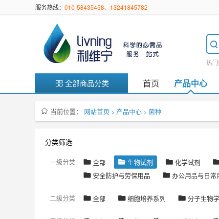
服务热线：
010-58435458、13241845782
热门
首页
产品中心
全部商品分类
当前位置：
网站首页
产品中心
菌种
>
>
分类筛选
一级分类
全部
生物试剂
化学试剂
安全防护与劳保用品
办公用品与日常
二级分类
全部
细胞培养系列
分子生物