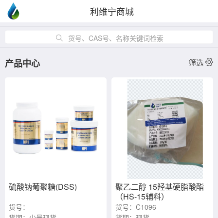
利维宁商城
货号、CAS号、名称关键词检索
产品中心
筛选
硫酸钠葡聚糖(DSS)
聚乙二醇 15羟基硬脂酸酯
（HS-15辅料）
货号：
货号：C1096
0216011080/0216011090
货期：少量现货
货期：现货