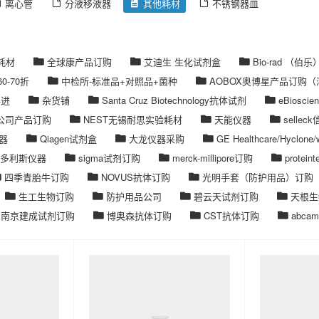
离心管
分液移液器
其他耗材
不锈钢器皿
n耗材
全球康产品订购
艾迪生 生化试剂盒
Bio-rad （伯乐
60-70折
中检所-标准品+对照品+菌种
AOBOX奥博星产品订购（满
科进
杂货铺
Santa Cruz Biotechnology抗体试剂
eBiosc
rch公司产品订购
NEST无锡耐思实验耗材
天能仪器
selle
器
Qiagen试剂盒
大龙仪器采购
GE Healthcare/Hyclon
多利斯仪器
sigma试剂订购
merck-millipore订购
protei
四季青胎牛订购
NOVUS抗体订购
光明手套（防护用品）订购
生工生物订购
防护用品公司
碧云天试剂订购
天根生
南京建成试剂订购
博奥森抗体订购
CST抗体订购
abcam