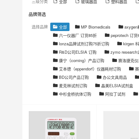
三级分类
全部
玻璃器皿
塑料器皿
品牌筛选
选择品牌
全部
MP Biomedicals
axyge
六一仪器厂 订货85折
peprotech 订货
lonza品牌试剂订购75折订购
kirgen 
R&D公司ELSIA 订购
zymo resea
康宁（corning）产品订购
赛洛捷克仪
艾本德（eppendorf）仪器耗材订购
赛
BD公司产品订购
办公文具用品
麦克林试剂订购
晶美ELSIA试剂盒
中杉金桥抗体订购
阿拉丁试剂